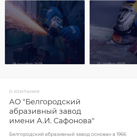
18 декабря 2025
13 ноября 2025
Диски фибровые:
Какой круг выбра
особенности, применение
зачистки сварно
и советы по работе
О КОМПАНИИ
АО "Белгородский
абразивный завод
имени А.И. Сафонова"
Белгородский абразивный завод основан в 1966