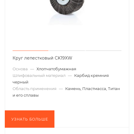
Круг лепестковый CK19XW
Основа
—
Хлопчатобумажная
Шлифовальный материал
—
Карбид кремния
черный
Область применения
—
Камень, Пластмасса, Титан
и его сплавы
УЗНАТЬ БОЛЬШЕ