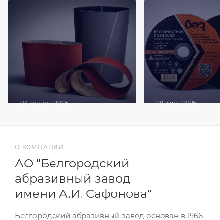
04 августа 2026
29 июля 2026
Виды лент шлифовальных:
Круги зачистные:
как выбрать и не
назначение, виды
ошибиться
особенности пр
О КОМПАНИИ
АО "Белгородский
абразивный завод
имени А.И. Сафонова"
Белгородский абразивный завод основан в 1966