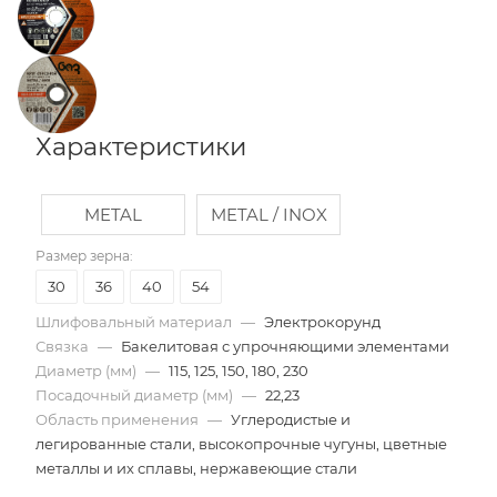
Характеристики
METAL
METAL / INOX
Размер зерна:
30
36
40
54
Шлифовальный материал
—
Электрокорунд
Связка
—
Бакелитовая с упрочняющими элементами
Диаметр (мм)
—
115, 125, 150, 180, 230
Посадочный диаметр (мм)
—
22,23
Область применения
—
Углеродистые и
легированные стали, высокопрочные чугуны, цветные
металлы и их сплавы, нержавеющие стали