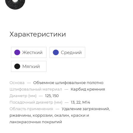
Характеристики
Жесткий
Средний
Мягкий
Основа
—
Объемное шлифовальное полотно
Шлифовальный материал
—
Карбид кремния
Диаметр (мм)
—
125, 150
Посадочный диаметр (мм)
—
13, 22, М14
Область применения
—
Удаление загрязнений,
ржавчины, коррозии, окалин, краски и
лакокрасочных покрытий