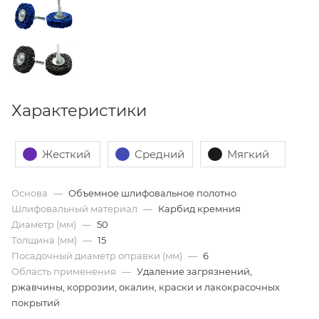
Характеристики
Жесткий
Средний
Мягкий
Основа
—
Объемное шлифовальное полотно
Шлифовальный материал
—
Карбид кремния
Диаметр (мм)
—
50
Толщина (мм)
—
15
Посадочный диаметр оправки (мм)
—
6
Область применения
—
Удаление загрязнений,
ржавчины, коррозии, окалин, краски и лакокрасочных
покрытий